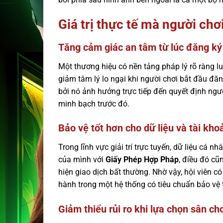
Giá trị thực tế mà người ch
Tăng cảm giác an tâm từ lúc đăng ký
Một thương hiệu có nền tảng pháp lý rõ ràng l
giảm tâm lý lo ngại khi người chơi bắt đầu đăn
bởi nó ảnh hưởng trực tiếp đến quyết định ngườ
minh bạch trước đó.
Bảo vệ tốt hơn cho dữ liệu và tài kh
Trong lĩnh vực giải trí trực tuyến, dữ liệu cá
của mình với
Giấy Phép Hợp Pháp
, điều đó cũ
hiện giao dịch bất thường. Nhờ vậy, hội viên 
hành trong một hệ thống có tiêu chuẩn bảo vệ 
Giảm thiểu rủi ro khi lựa chọn sân ch