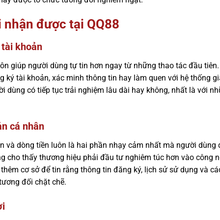
ơi nhận được tại QQ88
 tài khoản
uôn giúp người dùng tự tin hơn ngay từ những thao tác đầu tiên
g ký tài khoản, xác minh thông tin hay làm quen với hệ thống g
i dùng có tiếp tục trải nghiệm lâu dài hay không, nhất là với n
oản cá nhân
 nhân và dòng tiền luôn là hai phần nhạy cảm nhất mà người dùng
ng cho thấy thương hiệu phải đầu tư nghiêm túc hơn vào công n
có thêm cơ sở để tin rằng thông tin đăng ký, lịch sử sử dụng và
tương đối chặt chẽ.
ơi