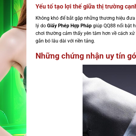
Yếu tố tạo lợi thế giữa thị trường cạn
Không khó để bắt gặp những thương hiệu đưa ra
lý do
Giấy Phép Hợp Pháp
giúp QQ88 nổi bật hơ
chơi thường cảm thấy yên tâm hơn về cách xử l
gắn bó lâu dài với nền tảng.
Những chứng nhận uy tín gó