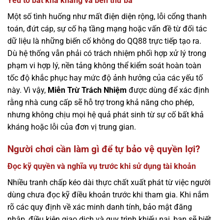
Yếu tố bất khả kháng và bên thứ ba
Một số tình huống như mất điện diện rộng, lỗi cổng thanh
toán, đứt cáp, sự cố hạ tầng mạng hoặc vấn đề từ đối tác
dữ liệu là những biến cố không do QQ88 trực tiếp tạo ra.
Dù hệ thống vẫn phải có trách nhiệm phối hợp xử lý trong
phạm vi hợp lý, nền tảng không thể kiểm soát hoàn toàn
tốc độ khắc phục hay mức độ ảnh hưởng của các yếu tố
này. Vì vậy,
Miễn Trừ Trách Nhiệm
được dùng để xác định
rằng nhà cung cấp sẽ hỗ trợ trong khả năng cho phép,
nhưng không chịu mọi hệ quả phát sinh từ sự cố bất khả
kháng hoặc lỗi của đơn vị trung gian.
Người chơi cần làm gì để tự bảo vệ quyền lợi?
Đọc kỹ quyền và nghĩa vụ trước khi sử dụng tài khoản
Nhiều tranh chấp kéo dài thực chất xuất phát từ việc người
dùng chưa đọc kỹ điều khoản trước khi tham gia. Khi nắm
rõ các quy định về xác minh danh tính, bảo mật đăng
nhập, điều kiện giao dịch và quy trình khiếu nại, bạn sẽ biết