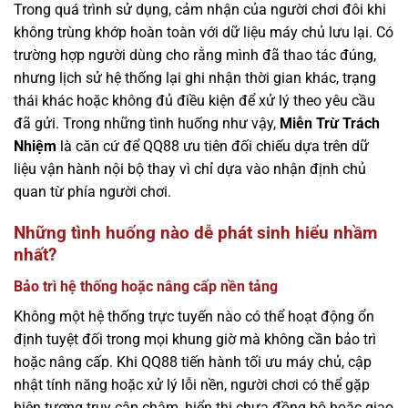
Trong quá trình sử dụng, cảm nhận của người chơi đôi khi
không trùng khớp hoàn toàn với dữ liệu máy chủ lưu lại. Có
trường hợp người dùng cho rằng mình đã thao tác đúng,
nhưng lịch sử hệ thống lại ghi nhận thời gian khác, trạng
thái khác hoặc không đủ điều kiện để xử lý theo yêu cầu
đã gửi. Trong những tình huống như vậy,
Miễn Trừ Trách
Nhiệm
là căn cứ để QQ88 ưu tiên đối chiếu dựa trên dữ
liệu vận hành nội bộ thay vì chỉ dựa vào nhận định chủ
quan từ phía người chơi.
Những tình huống nào dễ phát sinh hiểu nhầm
nhất?
Bảo trì hệ thống hoặc nâng cấp nền tảng
Không một hệ thống trực tuyến nào có thể hoạt động ổn
định tuyệt đối trong mọi khung giờ mà không cần bảo trì
hoặc nâng cấp. Khi QQ88 tiến hành tối ưu máy chủ, cập
nhật tính năng hoặc xử lý lỗi nền, người chơi có thể gặp
hiện tượng truy cập chậm, hiển thị chưa đồng bộ hoặc giao