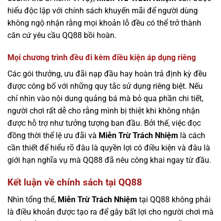
hiểu độc lập với chính sách khuyến mãi để người dùng
không ngộ nhận rằng mọi khoản lỗ đều có thể trở thành
căn cứ yêu cầu QQ88 bồi hoàn.
Mọi chương trình đều đi kèm điều kiện áp dụng riêng
Các gói thưởng, ưu đãi nạp đầu hay hoàn trả định kỳ đều
được công bố với những quy tắc sử dụng riêng biệt. Nếu
chỉ nhìn vào nội dung quảng bá mà bỏ qua phần chi tiết,
người chơi rất dễ cho rằng mình bị thiệt khi không nhận
được hỗ trợ như tưởng tượng ban đầu. Bởi thế, việc đọc
đồng thời thể lệ ưu đãi và
Miễn Trừ Trách Nhiệm
là cách
cần thiết để hiểu rõ đâu là quyền lợi có điều kiện và đâu là
giới hạn nghĩa vụ mà QQ88 đã nêu công khai ngay từ đầu.
Kết luận về chính sách tại QQ88
Nhìn tổng thể,
Miễn Trừ Trách Nhiệm
tại QQ88 không phải
là điều khoản được tạo ra để gây bất lợi cho người chơi mà