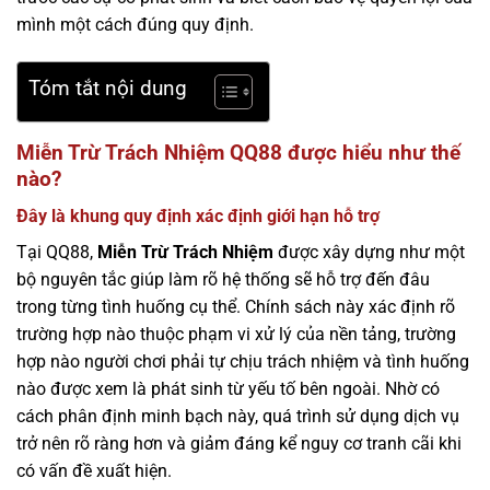
mình một cách đúng quy định.
Tóm tắt nội dung
Miễn Trừ Trách Nhiệm QQ88 được hiểu như thế
nào?
Đây là khung quy định xác định giới hạn hỗ trợ
Tại QQ88,
Miễn Trừ Trách Nhiệm
được xây dựng như một
bộ nguyên tắc giúp làm rõ hệ thống sẽ hỗ trợ đến đâu
trong từng tình huống cụ thể. Chính sách này xác định rõ
trường hợp nào thuộc phạm vi xử lý của nền tảng, trường
hợp nào người chơi phải tự chịu trách nhiệm và tình huống
nào được xem là phát sinh từ yếu tố bên ngoài. Nhờ có
cách phân định minh bạch này, quá trình sử dụng dịch vụ
trở nên rõ ràng hơn và giảm đáng kể nguy cơ tranh cãi khi
có vấn đề xuất hiện.