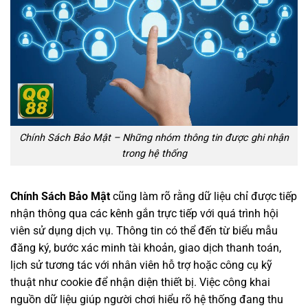
Chính Sách Bảo Mật – Những nhóm thông tin được ghi nhận
trong hệ thống
Chính Sách Bảo Mật
cũng làm rõ rằng dữ liệu chỉ được tiếp
nhận thông qua các kênh gắn trực tiếp với quá trình hội
viên sử dụng dịch vụ. Thông tin có thể đến từ biểu mẫu
đăng ký, bước xác minh tài khoản, giao dịch thanh toán,
lịch sử tương tác với nhân viên hỗ trợ hoặc công cụ kỹ
thuật như cookie để nhận diện thiết bị. Việc công khai
nguồn dữ liệu giúp người chơi hiểu rõ hệ thống đang thu