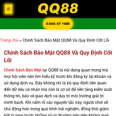
Chuyển
đến
nội
dung
ĐĂNG KÝ +88K
Trang chủ
»
Chính Sách Bảo Mật QQ88 Và Quy Định Cốt Lõi
Chính Sách Bảo Mật QQ88 Và Quy Định Cốt
Lõi
Chính Sách Bảo Mật
tại QQ88 là nội dung quan trọng mà
mọi hội viên nên tìm hiểu kỹ trước khi đăng ký tài khoản và
sử dụng dịch vụ. Đây không chỉ là bộ quy định liên quan
đến dữ liệu cá nhân mà còn là cơ sở để nền tảng kiểm soát
thông tin, bảo vệ giao dịch và duy trì môi trường giải trí
minh bạch. Khi nắm rõ các nguyên tắc này, người chơi sẽ
chủ động hơn trong quá trình trải nghiệm, đồng thời giảm
bớt lo ngại trước những rủi ro thường gặp trên không gian