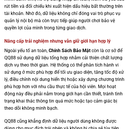
rút tiền và đối chiếu khi xuất hiện dấu hiệu bất thường trên
tài khoản. Nhờ đó, dữ liệu không chỉ đóng vai trò phục vụ
quản lý nội bộ mà còn trực tiếp giúp người chơi bảo vệ
quyền lợi của mình trong từng giao dịch.
Nâng cấp trải nghiệm nhưng vẫn giữ giới hạn hợp lý
Ngoài yếu tố an toàn,
Chính Sách Bảo Mật
còn là cơ sở để
QQ88 sử dụng dữ liệu tổng hợp nhằm cải thiện chất lượng
dịch vụ theo thời gian. Hệ thống có thể phân tích hành vi
sử dụng ở mức phù hợp để tối ưu giao diện, tăng tốc độ xử
lý, điều chỉnh nội dung hiển thị hoặc xây dựng chương trình
phù hợp hơn với nhu cầu thực tế của hội viên. Mọi hoạt
động này đều phải nằm trong giới hạn cần thiết, tránh tình
trạng khai thác thông tin quá mức hoặc tạo cảm giác bị
theo dõi không minh bạch.
QQ88 cũng khẳng định dữ liệu người dùng không được
dùng cho mục đích trái phép và không bị chia sẻ tùy tiện