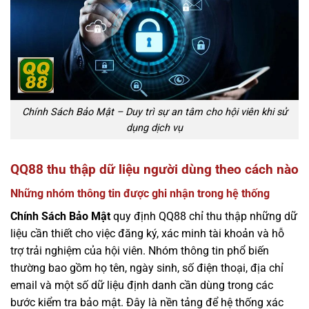
Chính Sách Bảo Mật – Duy trì sự an tâm cho hội viên khi sử
dụng dịch vụ
QQ88 thu thập dữ liệu người dùng theo cách nào
Những nhóm thông tin được ghi nhận trong hệ thống
Chính Sách Bảo Mật
quy định QQ88 chỉ thu thập những dữ
liệu cần thiết cho việc đăng ký, xác minh tài khoản và hỗ
trợ trải nghiệm của hội viên. Nhóm thông tin phổ biến
thường bao gồm họ tên, ngày sinh, số điện thoại, địa chỉ
email và một số dữ liệu định danh cần dùng trong các
bước kiểm tra bảo mật. Đây là nền tảng để hệ thống xác