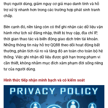
thực người dùng, giảm nguy cơ giả mạo danh tính và hỗ
trợ xử lý nhanh hơn trong các trường hợp phát sinh tranh
chấp.
Bên cạnh đó, nền tảng còn có thể ghi nhận các dữ liệu vận
hành như lịch sử đăng nhập, thiết bị truy cập, địa chỉ IP,
thời gian thao tác và biến động giao dịch trên tài khoản.
Những thông tin này hỗ trợ QQ88 theo dõi hoạt động bất
thường, phân tích rủi ro và tăng độ an toàn cho toàn bộ hệ
thống. Việc ghi nhận dữ liệu được giới hạn trong phạm vi
cần thiết, không nhằm mục đích xâm phạm đời sống riêng
tư của người dùng.
Hình thức tiếp nhận minh bạch và có kiểm soát