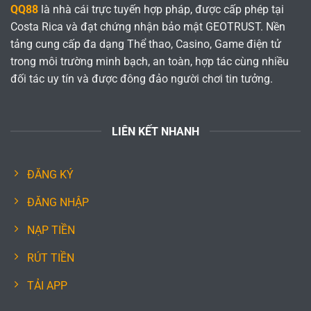
QQ88
là nhà cái trực tuyến hợp pháp, được cấp phép tại
Costa Rica và đạt chứng nhận bảo mật GEOTRUST. Nền
tảng cung cấp đa dạng Thể thao, Casino, Game điện tử
trong môi trường minh bạch, an toàn, hợp tác cùng nhiều
đối tác uy tín và được đông đảo người chơi tin tưởng.
LIÊN KẾT NHANH
ĐĂNG KÝ
ĐĂNG NHẬP
NẠP TIỀN
RÚT TIỀN
TẢI APP