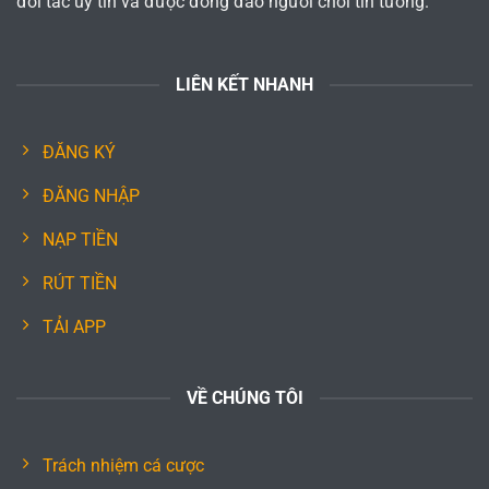
đối tác uy tín và được đông đảo người chơi tin tưởng.
LIÊN KẾT NHANH
ĐĂNG KÝ
ĐĂNG NHẬP
NẠP TIỀN
RÚT TIỀN
TẢI APP
VỀ CHÚNG TÔI
Trách nhiệm cá cược