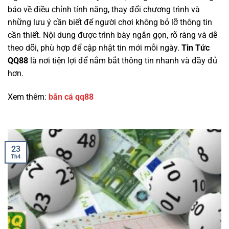
báo về điều chỉnh tính năng, thay đổi chương trình và
những lưu ý cần biết để người chơi không bỏ lỡ thông tin
cần thiết. Nội dung được trình bày ngắn gọn, rõ ràng và dễ
theo dõi, phù hợp để cập nhật tin mới mỗi ngày.
Tin Tức
QQ88
là nơi tiện lợi để nắm bắt thông tin nhanh và đầy đủ
hơn.
Xem thêm:
bắn cá qq88
23
Th4