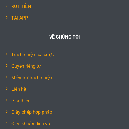
RÚT TIỀN
TẢI APP
VỀ CHÚNG TÔI
Trách nhiệm cá cược
Quyền riêng tư
Miễn trừ trách nhiệm
Liên hệ
Giới thiệu
Giấy phép hợp pháp
Điều khoản dịch vụ