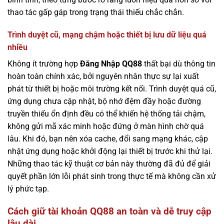
thao tác gấp gáp trong trạng thái thiếu chắc chắn.
Trình duyệt cũ, mạng chậm hoặc thiết bị lưu dữ liệu quá
nhiều
Không ít trường hợp
Đăng Nhập QQ88
thất bại dù thông tin
hoàn toàn chính xác, bởi nguyên nhân thực sự lại xuất
phát từ thiết bị hoặc môi trường kết nối. Trình duyệt quá cũ,
ứng dụng chưa cập nhật, bộ nhớ đệm đầy hoặc đường
truyền thiếu ổn định đều có thể khiến hệ thống tải chậm,
không gửi mã xác minh hoặc đứng ở màn hình chờ quá
lâu. Khi đó, bạn nên xóa cache, đổi sang mạng khác, cập
nhật ứng dụng hoặc khởi động lại thiết bị trước khi thử lại.
Những thao tác kỹ thuật cơ bản này thường đã đủ để giải
quyết phần lớn lỗi phát sinh trong thực tế mà không cần xử
lý phức tạp.
Cách giữ tài khoản QQ88 an toàn và dễ truy cập
lâu dài