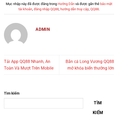
Mục nhập này đã được đăng trong
Hướng Dẫn
và được gắn thẻ
bảo mật
tài khoản
,
đăng nhập QQ88
,
hướng dẫn truy cập
,
QQ88
.
ADMIN
Tải App QQ88 Nhanh, An
Bắn cá Long Vương QQ88
Toàn Và Mượt Trên Mobile
mở khóa biển thưởng lớn
Tìm kiếm
TÌM
KIẾM