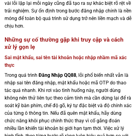
vài lỗi lặp lại mỗi ngày cũng đã tạo ra sự khác biệt rõ rệt về
trải nghiệm. Sự ổn định trong bước đăng nhập chính là nền
móng để toàn bộ quá trình sử dụng trở nên liền mạch và dễ
chịu hơn.
Những sự cố thường gặp khi truy cập và cách
xử lý gọn lẹ
Sai mật khẩu, sai tên tài khoản hoặc nhập nhầm mã xác
thực
Trong quá trình
Đăng Nhập QQ88
, lỗi phổ biến nhất vẫn là
nhập sai tên đăng nhập, mật khẩu hoặc mã OTP do thao
tác quá nhanh. Khi rơi vào tình huống này, người dùng
không nên thử liên tục theo cảm tính mà cần dừng lại để rà
soát kỹ bàn phím, chế độ gõ, ký tự đặc biệt và độ chính xác
của từng ô thông tin. Nếu đã quên mật khẩu, hãy dùng
chức năng khôi phục chính thức thay vì cố gắng đoán
nhiều lần khiến tài khoản bị giới hạn tạm thời. Việc xử lý
bình tĩnh, theo từng bước rõ ràng luôn hiệu quả hơn so với