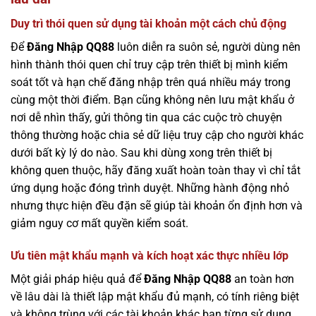
Duy trì thói quen sử dụng tài khoản một cách chủ động
Để
Đăng Nhập QQ88
luôn diễn ra suôn sẻ, người dùng nên
hình thành thói quen chỉ truy cập trên thiết bị mình kiểm
soát tốt và hạn chế đăng nhập trên quá nhiều máy trong
cùng một thời điểm. Bạn cũng không nên lưu mật khẩu ở
nơi dễ nhìn thấy, gửi thông tin qua các cuộc trò chuyện
thông thường hoặc chia sẻ dữ liệu truy cập cho người khác
dưới bất kỳ lý do nào. Sau khi dùng xong trên thiết bị
không quen thuộc, hãy đăng xuất hoàn toàn thay vì chỉ tắt
ứng dụng hoặc đóng trình duyệt. Những hành động nhỏ
nhưng thực hiện đều đặn sẽ giúp tài khoản ổn định hơn và
giảm nguy cơ mất quyền kiểm soát.
Ưu tiên mật khẩu mạnh và kích hoạt xác thực nhiều lớp
Một giải pháp hiệu quả để
Đăng Nhập QQ88
an toàn hơn
về lâu dài là thiết lập mật khẩu đủ mạnh, có tính riêng biệt
và không trùng với các tài khoản khác bạn từng sử dụng.