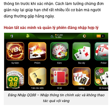
thông tin trước khi xác nhận. Cách làm tưởng chừng đơn
giản này lại giúp hạn chế rất nhiều lỗi cơ bản mà người
dùng thường gặp hằng ngày.
Hoàn tất xác minh và quản lý phiên đăng nhập hợp lý
Đăng Nhập QQ88 – Nhập thông tin chính xác và không thao
tác quá vội vàng