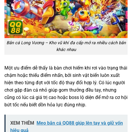
Bắn cá Long Vương – Kho vũ khí đa cấp mở ra nhiều cách bắn
khác nhau
Một ưu điểm dễ thấy là bàn chơi hiếm khi rơi vào trạng thái
chậm hoặc thiếu điểm nhấn, bởi sinh vật biển luôn xuất
hiện theo từng đợt với tốc độ thay đổi hợp lý. Có lúc người
chơi gặp đàn cá nhỏ giúp gom thưởng đều tay, nhưng
cũng có lúc cá giá trị cao hoặc boss lộ diện để mở ra cơ hội
bứt tốc nếu biết dồn hỏa lực đúng nhịp.
XEM THÊM
Mẹo bắn cá QQ88 giúp lên tay và giữ vốn
hiệu quả