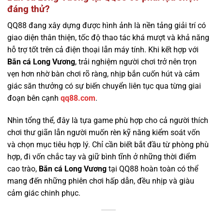
đáng thử?
QQ88 đang xây dựng được hình ảnh là nền tảng giải trí có
giao diện thân thiện, tốc độ thao tác khá mượt và khả năng
hỗ trợ tốt trên cả điện thoại lẫn máy tính. Khi kết hợp với
Bắn cá Long Vương
, trải nghiệm người chơi trở nên trọn
vẹn hơn nhờ bàn chơi rõ ràng, nhịp bắn cuốn hút và cảm
giác săn thưởng có sự biến chuyển liên tục qua từng giai
đoạn bên cạnh
qq88.com
.
Nhìn tổng thể, đây là tựa game phù hợp cho cả người thích
chơi thư giãn lẫn người muốn rèn kỹ năng kiểm soát vốn
và chọn mục tiêu hợp lý. Chỉ cần biết bắt đầu từ phòng phù
hợp, đi vốn chắc tay và giữ bình tĩnh ở những thời điểm
cao trào,
Bắn cá Long Vương
tại QQ88 hoàn toàn có thể
mang đến những phiên chơi hấp dẫn, đều nhịp và giàu
cảm giác chinh phục.