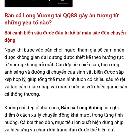
Bắn cá Long Vương tại QQ88 gây ấn tượng từ
những yếu tố nào?
Bối cảnh biển sâu được đầu tư kỹ từ màu sắc đến chuyển
động
Ngay khi bước vào bàn chơi, người tham gia sẽ cảm nhận
được không gian đại dương được thiết kế theo hướng rực
rỡ nhưng không rối mắt. Các lớp nền biển sâu, hiệu ứng
ánh sáng và đường di chuyển của sinh vật biển được sắp
xếp hợp lý, giúp tổng thể màn hình luôn có chiều sâu rõ rệt
và tạo cảm giác nhập vai mạnh hơn so với nhiều game săn
cá thông thường.
Không chỉ đẹp ở phần nền,
Bắn cá Long Vương
còn ghi
điểm ở cách xử lý chuyển động khá mượt trong từng tình
huống. Cá bơi theo đàn, mục tiêu lớn xuất hiện đúng nhịp
và hiệu ứng va chạm khi trúng đạn được thể hiện dứt