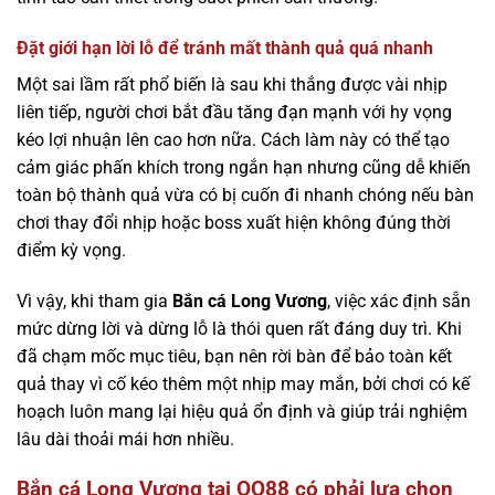
Đặt giới hạn lời lỗ để tránh mất thành quả quá nhanh
Một sai lầm rất phổ biến là sau khi thắng được vài nhịp
liên tiếp, người chơi bắt đầu tăng đạn mạnh với hy vọng
kéo lợi nhuận lên cao hơn nữa. Cách làm này có thể tạo
cảm giác phấn khích trong ngắn hạn nhưng cũng dễ khiến
toàn bộ thành quả vừa có bị cuốn đi nhanh chóng nếu bàn
chơi thay đổi nhịp hoặc boss xuất hiện không đúng thời
điểm kỳ vọng.
Vì vậy, khi tham gia
Bắn cá Long Vương
, việc xác định sẵn
mức dừng lời và dừng lỗ là thói quen rất đáng duy trì. Khi
đã chạm mốc mục tiêu, bạn nên rời bàn để bảo toàn kết
quả thay vì cố kéo thêm một nhịp may mắn, bởi chơi có kế
hoạch luôn mang lại hiệu quả ổn định và giúp trải nghiệm
lâu dài thoải mái hơn nhiều.
Bắn cá Long Vương tại QQ88 có phải lựa chọn