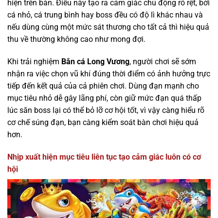
hiện trên bàn. Điều này tạo ra cảm giác chủ động rõ rệt, bởi
cá nhỏ, cá trung bình hay boss đều có độ lì khác nhau và
nếu dùng cùng một mức sát thương cho tất cả thì hiệu quả
thu về thường không cao như mong đợi.
Khi trải nghiệm
Bắn cá Long Vương
, người chơi sẽ sớm
nhận ra việc chọn vũ khí đúng thời điểm có ảnh hưởng trực
tiếp đến kết quả của cả phiên chơi. Dùng đạn mạnh cho
mục tiêu nhỏ dễ gây lãng phí, còn giữ mức đạn quá thấp
lúc săn boss lại có thể bỏ lỡ cơ hội tốt, vì vậy càng hiểu rõ
cơ chế súng đạn, bạn càng kiểm soát bàn chơi hiệu quả
hơn.
Nhịp xuất hiện mục tiêu liên tục tạo cảm giác luôn có cơ
hội